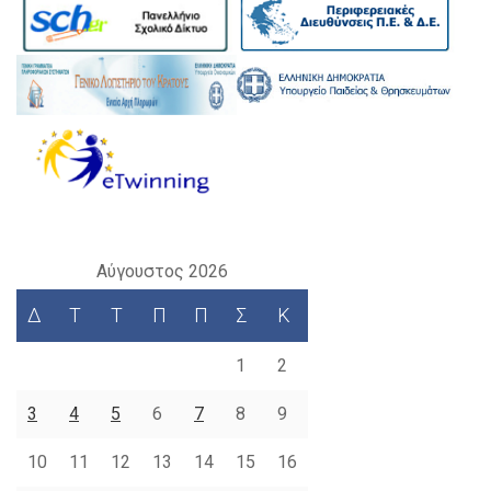
Αύγουστος 2026
Δ
Τ
Τ
Π
Π
Σ
Κ
1
2
3
4
5
6
7
8
9
10
11
12
13
14
15
16