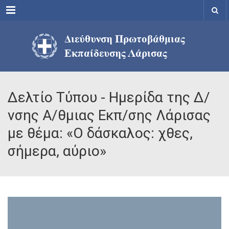
Menu
Δελτίο Τύπου - Ημερίδα της Δ/
νσης Α/θμιας Εκπ/σης Λάρισας
με θέμα: «Ο δάσκαλος: χθες,
σήμερα, αύριο»