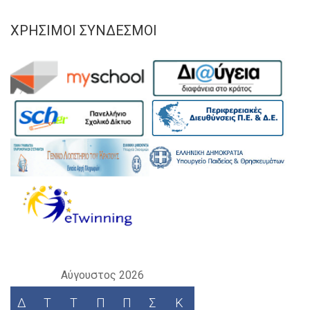
ΧΡΉΣΙΜΟΙ ΣΎΝΔΕΣΜΟΙ
Αύγουστος 2026
Δ
Τ
Τ
Π
Π
Σ
Κ