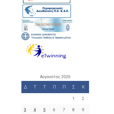
Αύγουστος 2026
Δ
Τ
Τ
Π
Π
Σ
Κ
1
2
3
4
5
6
7
8
9