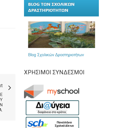
ΧΡΉΣΙΜΟΙ ΣΎΝΔΕΣΜΟΙ
xt
Ε
ΟΎ
Ν
Α.