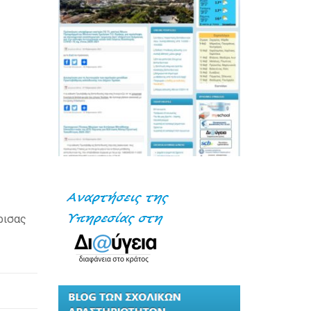
ρισας