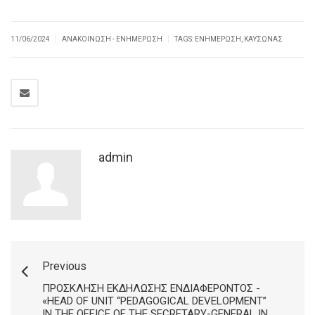
|
|
11/06/2024
ΑΝΑΚΟΊΝΩΣΗ - ΕΝΗΜΈΡΩΣΗ
TAGS:
ΕΝΗΜΈΡΩΣΗ
,
ΚΑΎΣΩΝΑΣ
admin
Previous
ΠΡΌΣΚΛΗΣΗ ΕΚΔΉΛΩΣΗΣ ΕΝΔΙΑΦΈΡΟΝΤΟΣ -
«HEAD OF UNIT “PEDAGOGICAL DEVELOPMENT”
IN THE OFFICE OF THE SECRETARY-GENERAL IN