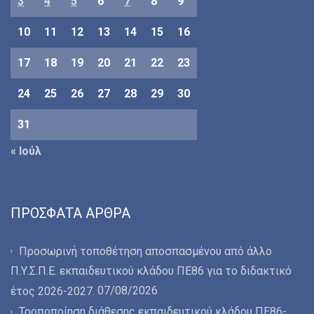
3
4
5
6
7
8
9
10
11
12
13
14
15
16
17
18
19
20
21
22
23
24
25
26
27
28
29
30
31
« Ιούλ
ΠΡΌΣΦΑΤΑ ΆΡΘΡΑ
Προσωρινή τοποθέτηση αποσπασμένου από άλλο
Π.Υ.Σ.Π.Ε. εκπαιδευτικού κλάδου ΠΕ86 για το διδακτικό
07/08/2026
έτος 2026-2027.
Τροποποίηση διάθεσης εκπαιδευτικού κλάδου ΠΕ86-