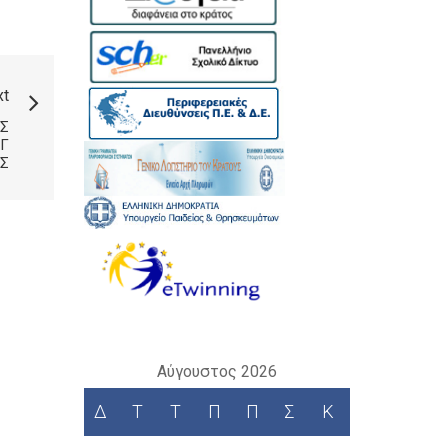
xt
Σ
ΑΓ
Σ
Αύγουστος 2026
Δ
Τ
Τ
Π
Π
Σ
Κ