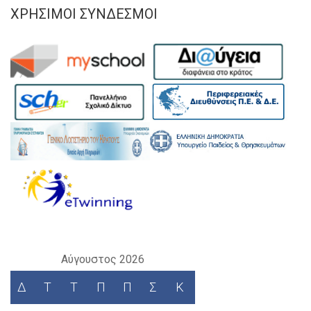
ΧΡΉΣΙΜΟΙ ΣΎΝΔΕΣΜΟΙ
Αύγουστος 2026
Δ
Τ
Τ
Π
Π
Σ
Κ