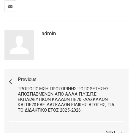
admin
Previous
ΤΡΟΠΟΠΟΊΗΣΗ ΠΡΟΣΩΡΙΝΉΣ ΤΟΠΟΘΈΤΗΣΗΣ
ΑΠΟΣΠΑΣΜΈΝΩΝ ΑΠΌ ΆΛΛΑ Π.Υ.Σ.Π.Ε
ΕΚΠΑΙΔΕΥΤΙΚΏΝ ΚΛΆΔΩΝ ΠΕ70 -ΔΑΣΚΆΛΩΝ
ΚΑΙ ΠΕ70.ΕΑΕ-ΔΑΣΚΆΛΩΝ ΕΙΔΙΚΉΣ ΑΓΩΓΉΣ, ΓΙΑ
ΤΟ ΔΙΔΑΚΤΙΚΌ ΈΤΟΣ 2025-2026.
Next