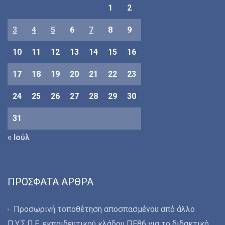
1
2
3
4
5
6
7
8
9
10
11
12
13
14
15
16
17
18
19
20
21
22
23
24
25
26
27
28
29
30
31
« Ιούλ
ΠΡΌΣΦΑΤΑ ΆΡΘΡΑ
Προσωρινή τοποθέτηση αποσπασμένου από άλλο
Π.Υ.Σ.Π.Ε. εκπαιδευτικού κλάδου ΠΕ86 για το διδακτικό