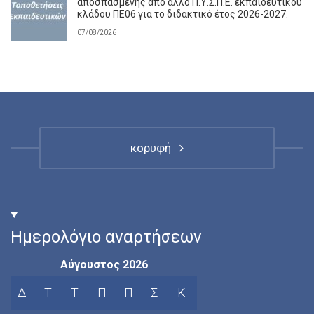
αποσπασμένης από άλλο Π.Υ.Σ.Π.Ε. εκπαιδευτικού
κλάδου ΠΕ06 για το διδακτικό έτος 2026-2027.
07/08/2026
κορυφή
Ημερολόγιο αναρτήσεων
Αύγουστος 2026
Δ
Τ
Τ
Π
Π
Σ
Κ