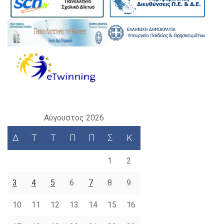
Αύγουστος 2026
Δ
Τ
Τ
Π
Π
Σ
Κ
1
2
3
4
5
6
7
8
9
10
11
12
13
14
15
16