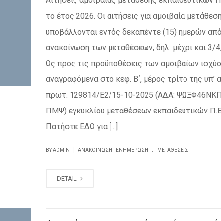
Αιτήσεις αμοιβαίας μετάθεσης εκπαιδευτικών Π
το έτος 2026. Οι αιτήσεις για αμοιβαία μετάθεσ
υποβάλλονται εντός δεκαπέντε (15) ημερών από
ανακοίνωση των μεταθέσεων, δηλ. μέχρι και 3/4
Ως προς τις προϋποθέσεις των αμοιβαίων ισχύο
αναγραφόμενα στο κεφ. Β΄, μέρος τρίτο της υπ’ α
πρωτ. 129814/Ε2/15-10-2025 (ΑΔΑ: ΨΩΞΦ46ΝΚ
ΠΜΨ) εγκυκλίου μεταθέσεων εκπαιδευτικών Π.Ε
Πατήστε ΕΔΩ για [...]
.
|
BY ADMIN
ΑΝΑΚΟΊΝΩΣΗ - ΕΝΗΜΈΡΩΣΗ
ΜΕΤΑΘΈΣΕΙΣ
DETAIL