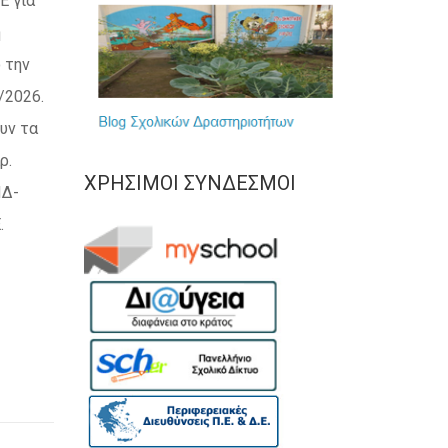
Ε για
η
 την
/2026.
υν τα
ρ.
ΧΡΉΣΙΜΟΙ ΣΎΝΔΕΣΜΟΙ
ΠΔ-
.