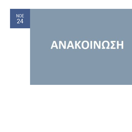
ΝΟΈ
24