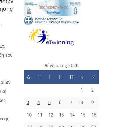
ήσεων
τησης
,
ας,
ξη του
Αύγουστος 2026
Δ
Τ
Τ
Π
Π
Σ
Κ
ορίων
1
2
ική
κες
3
4
5
6
7
8
9
10
11
12
13
14
15
16
υνσης