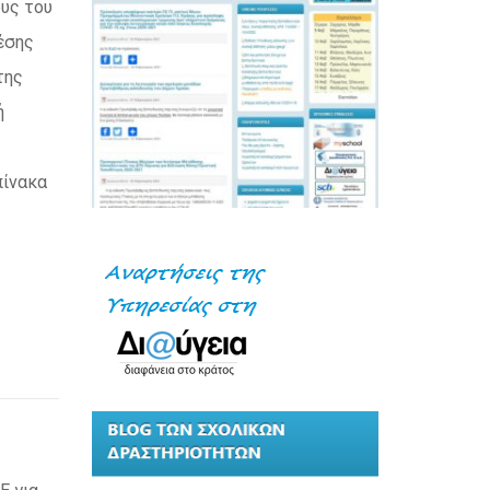
ους του
έσης
της
ή
πίνακα