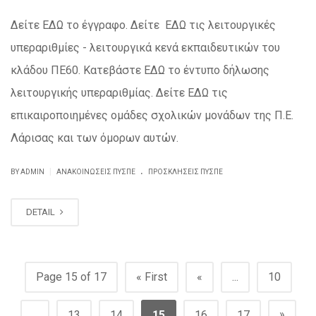
Δείτε ΕΔΩ το έγγραφο. Δείτε ΕΔΩ τις λειτουργικές
υπεραριθμίες - λειτουργικά κενά εκπαιδευτικών του
κλάδου ΠΕ60. Κατεβάστε ΕΔΩ το έντυπο δήλωσης
λειτουργικής υπεραριθμίας. Δείτε ΕΔΩ τις
επικαιροποιημένες ομάδες σχολικών μονάδων της Π.Ε.
Λάρισας και των όμορων αυτών.
.
|
BY ADMIN
ΑΝΑΚΟΙΝΏΣΕΙΣ ΠΥΣΠΕ
ΠΡΟΣΚΛΉΣΕΙΣ ΠΥΣΠΕ
DETAIL
Page 15 of 17
« First
«
...
10
»
...
13
14
15
16
17