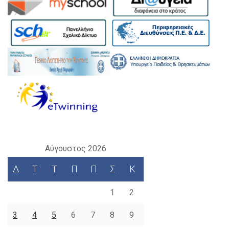
Αύγουστος 2026
Δ
Τ
Τ
Π
Π
Σ
Κ
1
2
3
4
5
6
7
8
9