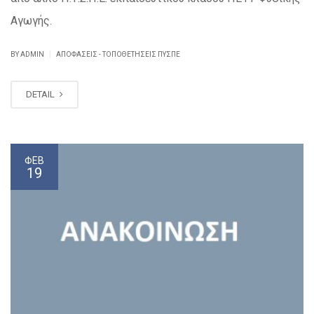
Αγωγής.
|
BY ADMIN
ΑΠΟΦΆΣΕΙΣ - ΤΟΠΟΘΕΤΉΣΕΙΣ ΠΥΣΠΕ
DETAIL
ΦΕΒ
19