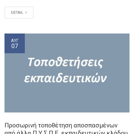
DETAIL
ΑΥΓ
07
Προσωρινή τοποθέτηση αποσπασμένων
από άλλα Π.Υ.Σ.Π.Ε. εκπαιδευτικών κλάδου