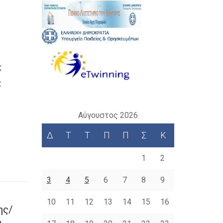
υ
ς
ς
Αύγουστος 2026
Δ
Τ
Τ
Π
Π
Σ
Κ
1
2
3
4
5
6
7
8
9
10
11
12
13
14
15
16
ης/
η