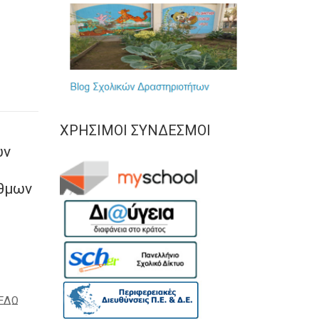
ΧΡΉΣΙΜΟΙ ΣΎΝΔΕΣΜΟΙ
ών
ιθμων
 ΕΔΩ