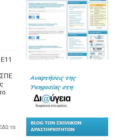
ΠΕ11
ΥΣΠΕ
ς
το
ΕΔΩ τα