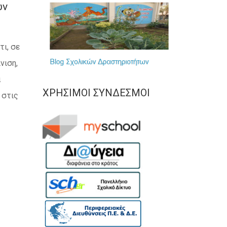
ών
τι, σε
νιση,
α
ΧΡΉΣΙΜΟΙ ΣΎΝΔΕΣΜΟΙ
 στις