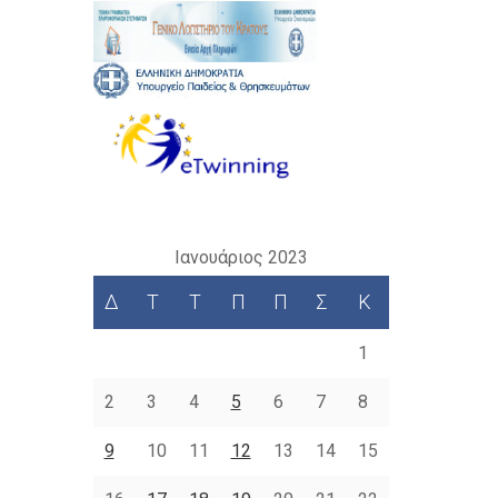
Ιανουάριος 2023
Δ
Τ
Τ
Π
Π
Σ
Κ
1
2
3
4
5
6
7
8
9
10
11
12
13
14
15