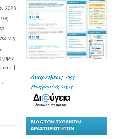
ου 2023
έτος
λή
έσω της
ς
 (πριν
ι [...]
.