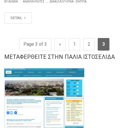
.
|
BY ADMIN
ΑΝΑΠΛΗΡΩΤΈΣ
ΔΙΚΑΙΟΛΟΓΗΤΙΚΆ - ΈΝΤΥΠΑ
DETAIL
Page 3 of 3
«
1
2
3
ΜΕΤΑΦΕΡΘΕΊΤΕ ΣΤΗΝ ΠΑΛΙΆ ΙΣΤΟΣΕΛΊΔΑ