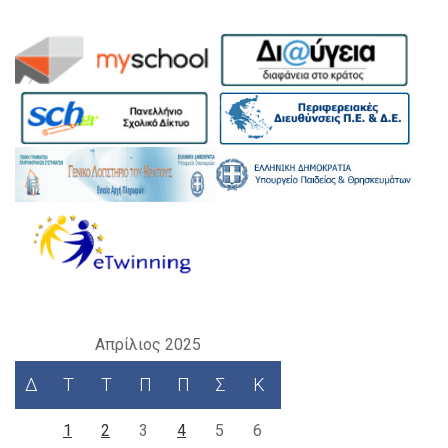
Απρίλιος 2025
Δ
Τ
Τ
Π
Π
Σ
Κ
1
2
3
4
5
6