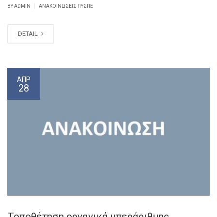
|
BY ADMIN
ΑΝΑΚΟΙΝΏΣΕΙΣ ΠΥΣΠΕ
DETAIL
ΑΠΡ
28
Τοποθέτηση οργανικά υπεράριθμης