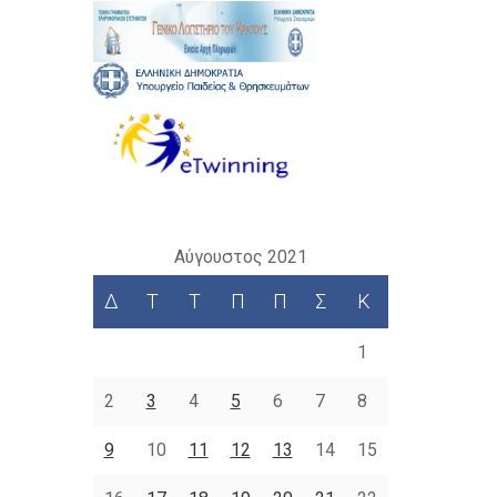
Αύγουστος 2021
Δ
Τ
Τ
Π
Π
Σ
Κ
1
2
3
4
5
6
7
8
9
10
11
12
13
14
15