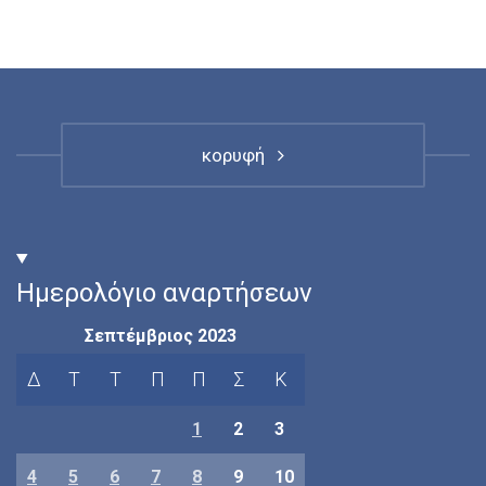
κορυφή
Ημερολόγιο αναρτήσεων
Σεπτέμβριος 2023
Δ
Τ
Τ
Π
Π
Σ
Κ
1
2
3
4
5
6
7
8
9
10