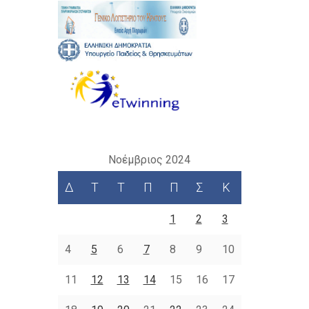
Νοέμβριος 2024
Δ
Τ
Τ
Π
Π
Σ
Κ
1
2
3
4
5
6
7
8
9
10
11
12
13
14
15
16
17