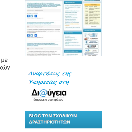
 με
ικών