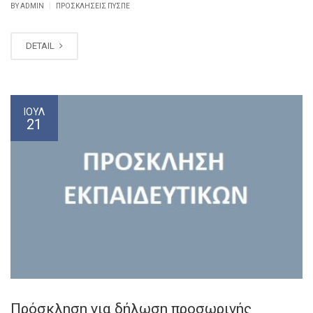
|
BY ADMIN
ΠΡΟΣΚΛΉΣΕΙΣ ΠΥΣΠΕ
DETAIL
ΙΟΎΛ
21
Πρόσκληση για δήλωση προσωρινής