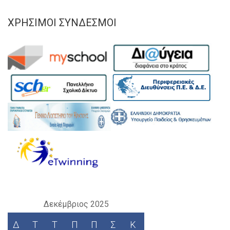
ΧΡΉΣΙΜΟΙ ΣΎΝΔΕΣΜΟΙ
Δεκέμβριος 2025
Δ
Τ
Τ
Π
Π
Σ
Κ