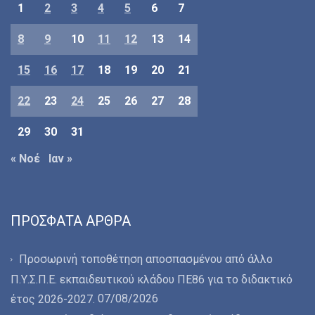
1
2
3
4
5
6
7
8
9
10
11
12
13
14
15
16
17
18
19
20
21
22
23
24
25
26
27
28
29
30
31
« Νοέ
Ιαν »
ΠΡΌΣΦΑΤΑ ΆΡΘΡΑ
Προσωρινή τοποθέτηση αποσπασμένου από άλλο
Π.Υ.Σ.Π.Ε. εκπαιδευτικού κλάδου ΠΕ86 για το διδακτικό
07/08/2026
έτος 2026-2027.