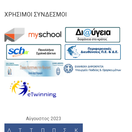
ΧΡΉΣΙΜΟΙ ΣΎΝΔΕΣΜΟΙ
Αύγουστος 2023
Δ
Τ
Τ
Π
Π
Σ
Κ