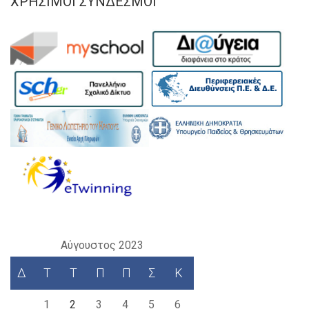
ΧΡΉΣΙΜΟΙ ΣΎΝΔΕΣΜΟΙ
Αύγουστος 2023
Δ
Τ
Τ
Π
Π
Σ
Κ
1
2
3
4
5
6