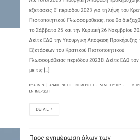
Α5/10/8/2023 Υπουργική Απόφαση προκηρύχθηκ
εξετάσεις Β’ περιόδου 2023 για τη λήψη του Κρα
Πιστοποιητικού Γλωσσομάθειας, που θα διεξαχ
το Σάββατο 25 και την Κυριακή 26 Νοεμβρίου 20
Δείτε ΕΔΩ την Υπουργική Απόφαση Προκήρυξης
Εξετάσεων του Κρατικού Πιστοποιητικού
Γλωσσομάθειας περιόδου 2023Β. Δείτε ΕΔΩ τον
με τις [...]
.
.
|
BY ADMIN
ΑΝΑΚΟΊΝΩΣΗ - ΕΝΗΜΈΡΩΣΗ
ΔΕΛΤΊΟ ΤΎΠΟΥ
ΕΠΙΜΌΡΦ
ΕΝΗΜΈΡΩΣΗ
DETAIL
Προς ενημέρωση όλων των