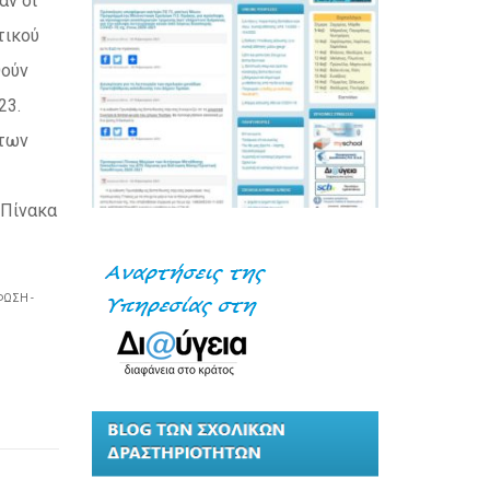
αν οι
τικού
θούν
23.
 των
 Πίνακα
ΩΣΗ -