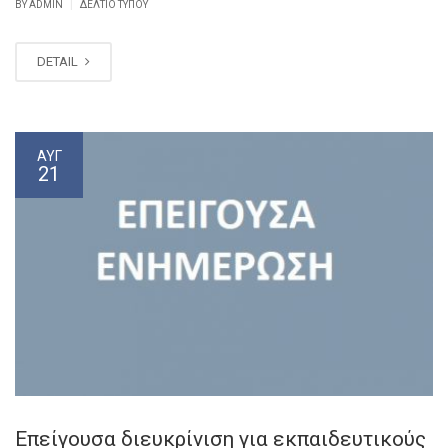
|
BY ADMIN
ΔΕΛΤΊΟ ΤΎΠΟΥ
DETAIL
ΑΥΓ
21
Επείγουσα διευκρίνιση για εκπαιδευτικούς