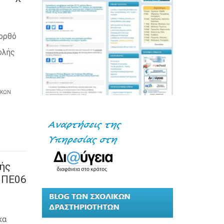
 ορθό
ολής
ΙΚΏΝ
ής
 ΠΕ06
κα