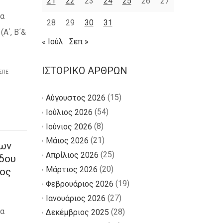
21
22
23
24
25
26
27
κα
28
29
30
31
Α΄, Β΄&
« Ιούλ
Σεπ »
ΙΣΤΟΡΙΚΌ ΆΡΘΡΩΝ
ΣΠΕ
(15)
Αύγουστος 2026
(54)
Ιούλιος 2026
(8)
Ιούνιος 2026
(21)
Μάιος 2026
ων
(25)
Απρίλιος 2026
δου
(20)
Μάρτιος 2026
τος
(19)
Φεβρουάριος 2026
(27)
Ιανουάριος 2026
κα
(28)
Δεκέμβριος 2025