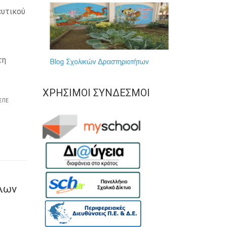
υτικού
τη
ΧΡΉΣΙΜΟΙ ΣΎΝΔΕΣΜΟΙ
ΣΠΕ
λων