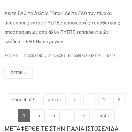
Δείτε ΕΔΩ το Δελτίο Τύπου. Δείτε ΕΔΩ τον πίνακα
απόσπασης εντός ΠΥΣΠΕ / προσωρινής τοποθέτησης
αποσπασμένων από άλλο ΠΥΣΠΕ εκπαιδευτικών
κλάδου ΠΕ60-Νηπιαγωγών.
.
.
|
BY ADMIN
ΑΠΟΣΠΆΣΕΙΣ
ΑΠΟΦΆΣΕΙΣ - ΤΟΠΟΘΕΤΉΣΕΙΣ ΠΥΣΠΕ
ΠΥΣΠΕ
DETAIL
Page 4 of 9
« First
«
...
2
3
»
4
5
6
...
Last »
ΜΕΤΑΦΕΡΘΕΊΤΕ ΣΤΗΝ ΠΑΛΙΆ ΙΣΤΟΣΕΛΊΔΑ